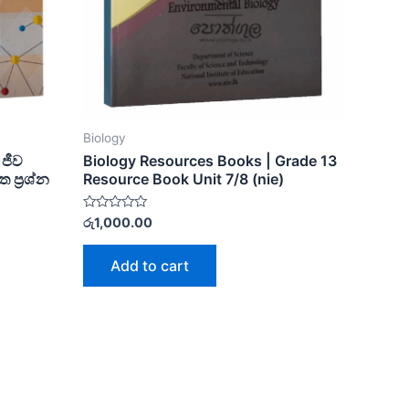
Biology
 ජීව
Biology Resources Books | Grade 13
 ප්‍රශ්න
Resource Book Unit 7/8 (nie)
Rated
රු
1,000.00
0
out
of
Add to cart
5