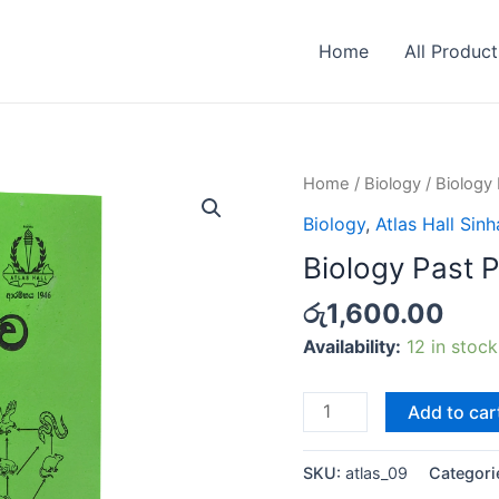
Home
All Product
Home
/
Biology
/ Biology P
Biology
,
Atlas Hall Sin
Biology Past Pa
රු
1,600.00
Availability:
12 in stoc
Add to car
SKU:
atlas_09
Categori