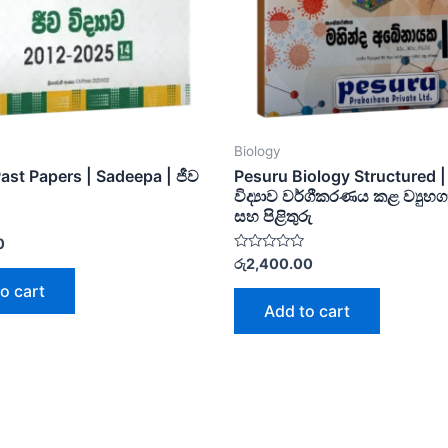
Biology
ast Papers | Sadeepa | ජීව
Pesuru Biology Structured |
විද්‍යාව වර්ගීකරණය කළ ව්‍යුහගත
සහ පිළිතුරු
0
Rated
රු
2,400.00
0
out
o cart
of
Add to cart
5