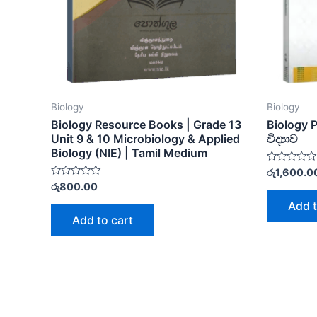
Biology
Biology
Biology Resource Books | Grade 13
Biology P
Unit 9 & 10 Microbiology & Applied
විද්‍යාව
Biology (NIE) | Tamil Medium
Rated
රු
1,600.0
0
Rated
රු
800.00
out
0
of
out
Add t
5
of
Add to cart
5