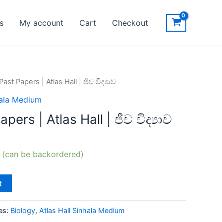
s
My account
Cart
Checkout
ast Papers | Atlas Hall | ජීව විද්‍යාව
hala Medium
pers | Atlas Hall | ජීව විද්‍යාව
k (can be backordered)
t
es:
Biology
,
Atlas Hall Sinhala Medium