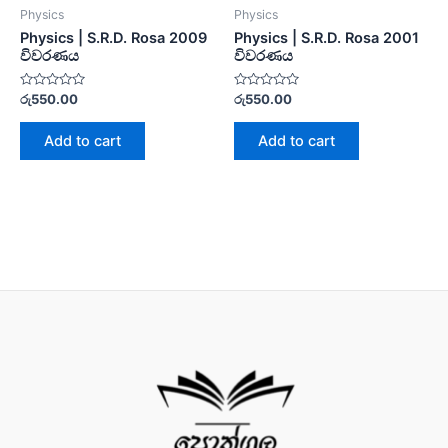
Physics
Physics
Physics | S.R.D. Rosa 2009
Physics | S.R.D. Rosa 2001
විවරණය
විවරණය
Rated
Rated
රු
550.00
රු
550.00
0
0
out
out
of
of
Add to cart
Add to cart
5
5