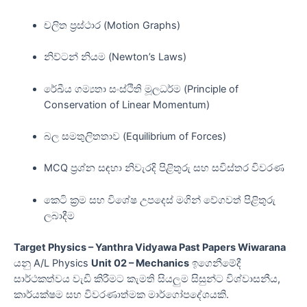
චලිත ප්‍රස්ථාර (Motion Graphs)
නිව්ටන් නියම (Newton’s Laws)
රේඛීය ගම්‍යතා සංස්ථිති මූලධර්ම (Principle of
Conservation of Linear Momentum)
බල සමතුලිතතාව (Equilibrium of Forces)
MCQ ප්‍රශ්න සඳහා නිවැරදි පිළිතුරු සහ සවිස්තර විවරණ
කෙටි ක්‍රම සහ විශේෂ උපදෙස් මගින් වේගවත් පිළිතුරු
ලබාදීම
Target Physics – Yanthra Vidyawa Past Papers Wiwarana
යනු A/L Physics
Unit 02 – Mechanics
ඉගෙනීමේදී
සාර්ථකත්වය වැඩි කිරීමට කැමති සියලුම සිසුන්ට විශ්වාසනීය,
කාර්යක්ෂම සහ විවරණාත්මක මාර්ගෝපදේශයකි.