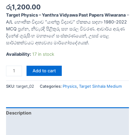
රු
1,200.00
Target Physics – Yanthra Vidyawa Past Papers Wiwarana
–
A/L භෞතික විද්‍යාව “යාන්ත්‍ර විද්‍යාව” ඒකකය සඳහා 1980-2022
MCQ ප්‍රශ්න, නිවැරදි පිළිතුරු සහ සරල විවරණ. ආචාර්ය අරුණ
දිනේෂ් ගුරුසිංහ මහතාගේ සංස්කරණයෙන්, උසස් පෙළ
සාර්ථකත්වයට අත්‍යවශ්‍ය මාර්ගෝපදේශයක්.
Availability:
17 in stock
Add to cart
SKU:
target_02
Categories:
Physics
,
Target Sinhala Medium
Description
Additional information