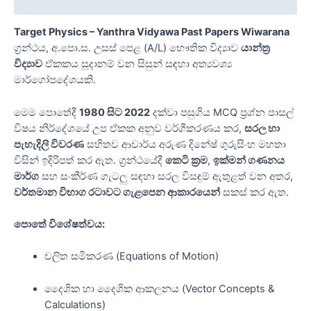
Reviews (0)
Target Physics – Yanthra Vidyawa Past Papers Wiwarana
ග්‍රන්ථය, අ.පො.ස. උසස් පෙළ (A/L) භෞතික විද්‍යාව
යාන්ත්‍ර
විද්‍යාව
ඒකකය සූදානම් වන සිසුන් සඳහා අත්‍යවශ්‍ය
මාර්ගෝපදේශයකි.
මෙම පොතේදී
1980 සිට 2022
දක්වා පසුගිය MCQ ප්‍රශ්න පාසල්
විෂය නිර්දේශයේ උප ඒකක අනුව වර්ගීකරණය කර,
සරල හා
පැහැදිලි විවරණ
සහිතව ආචාර්ය අරුණ දිනේෂ් ගුරුසිංහ මහතා
විසින් ඉදිරිපත් කර ඇත. ග්‍රන්ථයේදී
කෙටි ක්‍රම
,
ඉක්මන් ගණනය
මාර්ග
සහ සංකීර්ණ ගැටලු සඳහා සරල විසඳුම් ඇතුළත් වන අතර,
වර්තමාන විභාග රටාවට ගැළපෙන ආකාරයෙන්
සකස් කර ඇත.
පොතේ විශේෂත්වය:
චලිත සමීකරණ (Equations of Motion)
දෛශික හා දෛශික ආකලනය (Vector Concepts &
Calculations)