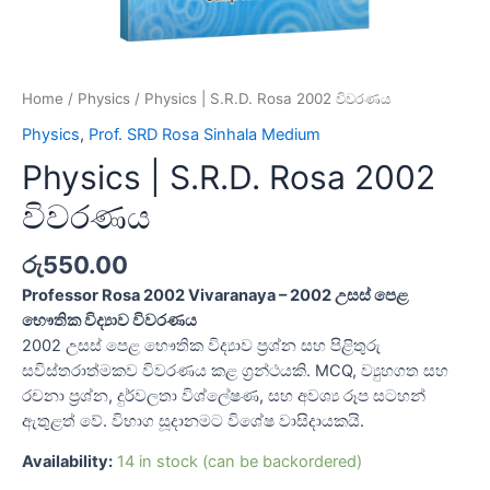
Home
/
Physics
/ Physics | S.R.D. Rosa 2002 විවරණය
Physics
,
Prof. SRD Rosa Sinhala Medium
Physics | S.R.D. Rosa 2002
විවරණය
රු
550.00
Professor Rosa 2002 Vivaranaya – 2002 උසස් පෙළ
භෞතික විද්‍යාව විවරණය
2002 උසස් පෙළ භෞතික විද්‍යාව ප්‍රශ්න සහ පිළිතුරු
සවිස්තරාත්මකව විවරණය කළ ග්‍රන්ථයකි. MCQ, ව්‍යුහගත සහ
රචනා ප්‍රශ්න, දුර්වලතා විශ්ලේෂණ, සහ අවශ්‍ය රූප සටහන්
ඇතුළත් වේ. විභාග සූදානමට විශේෂ වාසිදායකයි.
Availability:
14 in stock (can be backordered)