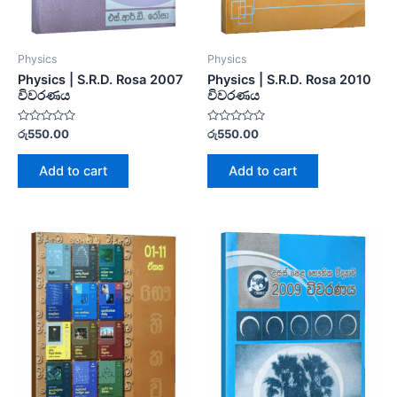
Physics
Physics
Physics | S.R.D. Rosa 2007
Physics | S.R.D. Rosa 2010
විවරණය
විවරණය
Rated
Rated
රු
550.00
රු
550.00
0
0
out
out
of
of
Add to cart
Add to cart
5
5