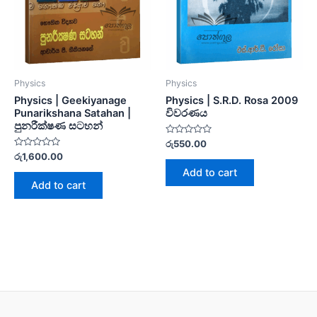
Physics
Physics
Physics | Geekiyanage
Physics | S.R.D. Rosa 2009
Punarikshana Satahan |
විවරණය
පුනරීක්ෂණ සටහන්
Rated
රු
550.00
0
Rated
රු
1,600.00
out
0
of
Add to cart
out
5
of
Add to cart
5