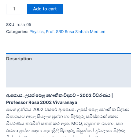
Add to cart
SKU:
rosa_05
Categories:
Physics
,
Prof. SRD Rosa Sinhala Medium
Description
Additional information
Reviews (0)
අ.පො.ස. උසස් පෙළ භෞතික විද්‍යාව – 2002 විවරණය |
Professor Rosa 2002 Vivaranaya
මෙම ග්‍රන්ථය 2002 වසරේ අ.පො.ස. උසස් පෙළ භෞතික විද්‍යාව
විභාගයට අදාළ සියලුම ප්‍රශ්න හා පිළිතුරු සවිස්තරාත්මකව
විවරණය කරමින් සකස් කර ඇත. MCQ, ව්‍යුහගත රචනා, සහ
රචනා ප්‍රශ්න සඳහා පැහැදිලි පිළිතුරු, සිසුන්ගේ දුර්වලතා පිළිබඳ