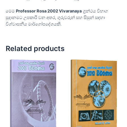
මෙම
Professor Rosa 2002 Vivaranaya
ග්‍රන්ථය විභාග
සූදානමට උපකාරී වන අතර, ගුරුවරුන් සහ සිසුන් සඳහා
විශ්වාසනීය මාර්ගෝපදේශයකි.
Related products