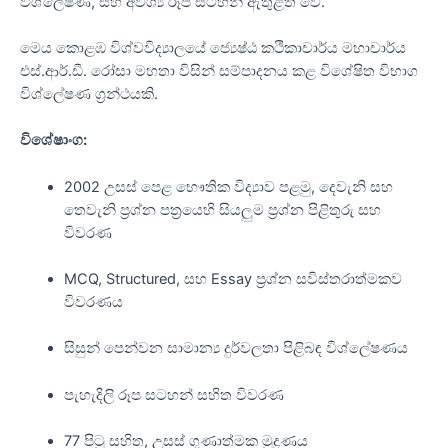
විශ්ලේෂණ, සහ අවශ්‍ය රූප සටහන් ඇතුළත් වේ.
මෙය කොළඹ විශ්වවිද්‍යාලයේ ජ්‍යෙෂ්ඨ කථිකාචාර්ය මහාචාර්ය
එස්.ආර්.ඩී. රෝසා මහතා විසින් සම්පාදනය කළ විශේෂිත විභාග
විශ්ලේෂණ ග්‍රන්ථයකි.
විශේෂාංග:
2002 උසස් පෙළ භෞතික විද්‍යාව පළමු, දෙවැනි සහ
තෙවැනි ප්‍රශ්න පත්‍රයෙහි සියලුම ප්‍රශ්න පිළිතුරු සහ
විවරණ
MCQ, Structured, සහ Essay ප්‍රශ්න සවිස්තරාත්මකව
විවරණය
සිසුන් පෙන්වන සාමාන්‍ය දුර්වලතා පිළිබඳ විශ්ලේෂණය
පැහැදිලි රූප සටහන් සහිත විවරණ
77 පිටු සහිත, උසස් ගුණාත්මක මුද්‍රණය