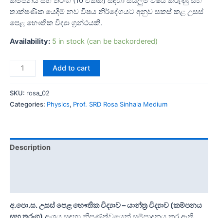
කම්පනය සහ තරංග (10 ඒකක) සඳහා සියලුම විෂය කරුණු සහ
තාක්ෂණික යෙදීම් නව විෂය නිර්දේශයට අනුව සකස් කළ උසස්
පෙළ භෞතික විද්‍යා ග්‍රන්ථයකි.
Availability:
5 in stock (can be backordered)
Add to cart
SKU:
rosa_02
Categories:
Physics
,
Prof. SRD Rosa Sinhala Medium
Description
Additional information
Reviews (0)
අ.පො.ස. උසස් පෙළ භෞතික විද්‍යාව – යාන්ත්‍ර විද්‍යාව (කම්පනය
සහ තරංග)
අංශය සඳහා නිපුණත්වයෙන් සම්පාදනය කර ඇති