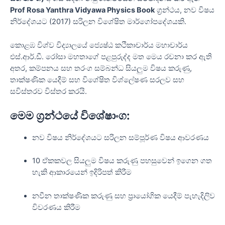
Prof Rosa Yanthra Vidyawa Physics Book
ග්‍රන්ථය, නව විෂය
නිර්දේශයට (2017) සරිලන විශේෂිත මාර්ගෝපදේශයකි.
කොළඹ විශ්ව විද්‍යාලයේ ජ්‍යෙෂ්ඨ කථිකාචාර්ය මහාචාර්ය
එස්.ආර්.ඩී. රෝසා මහතාගේ පළපුරුද්ද මත මෙය රචනා කර ඇති
අතර, කම්පනය සහ තරංග සම්බන්ධ සියලුම විෂය කරුණු,
තාක්ෂණික යෙදීම් සහ විශේෂිත විශ්ලේෂණ සරලව සහ
සවිස්තරව විස්තර කරයි.
මෙම ග්‍රන්ථයේ විශේෂාංග:
නව විෂය නිර්දේශයට සරිලන සම්පූර්ණ විෂය ආවරණය
10 ඒකකවල සියලුම විෂය කරුණු පහසුවෙන් ඉගෙන ගත
හැකි ආකාරයෙන් ඉදිරිපත් කිරීම
නවීන තාක්ෂණික කරුණු සහ ප්‍රායෝගික යෙදීම් පැහැදිලිව
විවරණය කිරීම