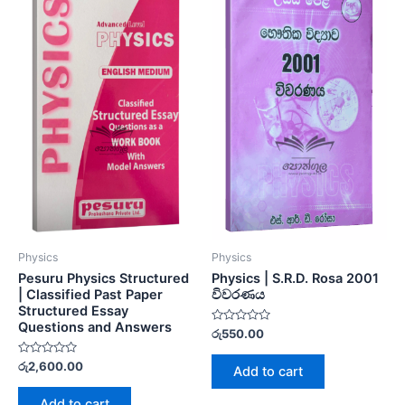
Physics
Physics
Pesuru Physics Structured
Physics | S.R.D. Rosa 2001
| Classified Past Paper
විවරණය
Structured Essay
Questions and Answers
Rated
රු
550.00
0
out
Rated
of
රු
2,600.00
Add to cart
0
5
out
of
Add to cart