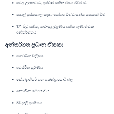
සරල උදාහරණ, ප්‍රස්ථාර සහිත විෂය විවරණ
පාසල් පුස්තකාල සඳහා යෝග්‍ය විශ්වාසනීය පොතක් වීම
171 පිටු සහිත, කළු-සුදු මුද්‍රණය සහිත ගුණාත්මක
අන්තර්ගතය
අන්තර්ගත ප්‍රධාන ඒකක:
කෝණික චලිතය
අවස්ථිත ඝුර්ණය
කේන්ද්‍රාභිසරි සහ කේන්ද්‍රාපසාරී බල
කෝණික ගම්‍යතාවය
බර්නුලි ප්‍රමේයය