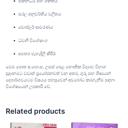
ස්කන්ධය සහ ශක්තිය
සරල අනුවර්තීය චලිතය
ඩොප්ලර් ආචරණය
ධ්වනි විශේෂාංග
අමතර පැහැදිලි කිරීම්
මෙම පොත අ.පො.ස. උසස් පෙළ භෞතික විද්‍යාව විභාග
සූදානමට වඩාත් ප්‍රයෝජනවත් වන අතර, ගුරු සහ ශිෂ්‍යයන්
දෙපාර්ශවයටම විෂයය පහසුවෙන් අවබෝධ කරගැනීම සඳහා
විශේෂයෙන් උපකාරී වේ.
Related products