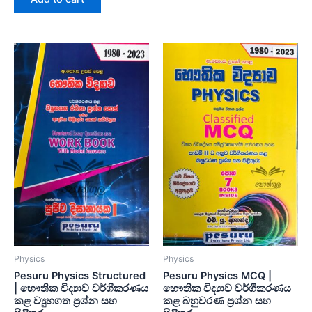
5
Physics
Physics
Pesuru Physics Structured
Pesuru Physics MCQ |
| භෞතික විද්‍යාව වර්ගීකරණය
භෞතික විද්‍යාව වර්ගීකරණය
කළ ව්‍යුහගත ප්‍රශ්න සහ
කළ බහුවරණ ප්‍රශ්න සහ