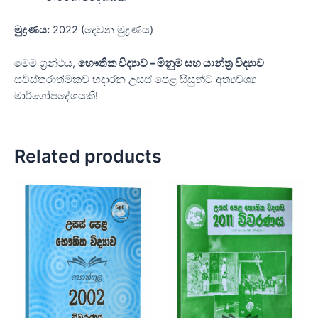
මුද්‍රණය:
2022 (දෙවන මුද්‍රණය)
මෙම ග්‍රන්ථය,
භෞතික විද්‍යාව – මිනුම සහ යාන්ත්‍ර විද්‍යාව
සවිස්තරාත්මකව හදාරන උසස් පෙළ සිසුන්ට අත්‍යවශ්‍ය
මාර්ගෝපදේශයකි!
Related products