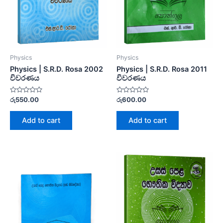
Physics
Physics
Physics | S.R.D. Rosa 2002
Physics | S.R.D. Rosa 2011
විවරණය
විවරණය
Rated
Rated
රු
550.00
රු
600.00
0
0
out
out
of
of
Add to cart
Add to cart
5
5