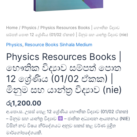
Home
/
Physics
/ Physics Resources Books | භෞතික විද්‍යාව
සම්පත් පොත 12 ශ්‍රේණිය (01/02 ඒකක) | මිනුම සහ යාන්ත්‍ර විද්‍යාව (nie)
Physics
,
Resource Books Sinhala Medium
Physics Resources Books |
භෞතික විද්‍යාව සම්පත් පොත
12 ශ්‍රේණිය (01/02 ඒකක) |
මිනුම සහ යාන්ත්‍ර විද්‍යාව (nie)
රු
1,200.00
අ.පො.ස. උසස් පෙළ 12 ශ්‍රේණිය භෞතික විද්‍යාව (01/02 ඒකක)
– මිනුම සහ යාන්ත්‍ර විද්‍යාව
– ජාතික අධ්‍යාපන ආයතනය (NIE)
විසින් නව විෂය නිර්දේශයට අනූව සකස් කළ වර්ණ මුද්‍රිත
මාර්ගෝපදේශයකි.