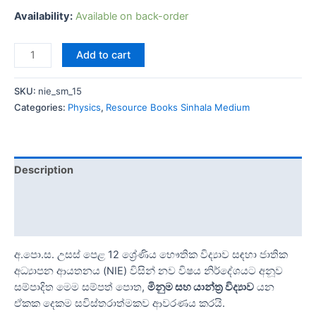
Availability:
Available on back-order
Add to cart
SKU:
nie_sm_15
Categories:
Physics
,
Resource Books Sinhala Medium
Description
Additional information
Reviews (0)
අ.පො.ස. උසස් පෙළ 12 ශ්‍රේණිය භෞතික විද්‍යාව සඳහා ජාතික
අධ්‍යාපන ආයතනය (NIE) විසින් නව විෂය නිර්දේශයට අනූව
සම්පාදිත මෙම සම්පත් පොත,
මිනුම සහ යාන්ත්‍ර විද්‍යාව
යන
ඒකක දෙකම සවිස්තරාත්මකව ආවරණය කරයි.