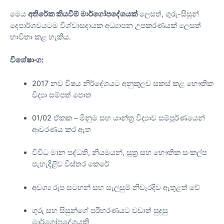
මෙය
අතිරේක කියවීම් මාර්ගෝපදේශයක්
ලෙසත්, ගුරු-සිසුන්
දෙපාර්ශවයටම විශ්වාසදායක අධ්‍යාපන උපකරණයක් ලෙසත්
භාවිතා කළ හැකිය.
විශේෂාංග:
2017 නව විෂය නිර්දේශයට අනුකූලව සකස් කළ භෞතික
විද්‍යා සම්පත් පොත
01/02 ඒකක – මිනුම සහ යාන්ත්‍ර විද්‍යාව සම්පූර්ණයෙන්
ආවරණය කර ඇත
විවිධ මාන පද්ධති, නියමයන්, සූත්‍ර සහ භෞතික සංකල්ප
පැහැදිළිව විස්තර කෙරේ
අවශ්‍ය රූප සටහන් සහ සැලසුම් නිවැරදිව ඇතුළත් වේ
ගුරු සහ සිසුන්ගේ පරිහරණයට වඩාත් සුදුසු
මාර්ගෝපදේශයකි