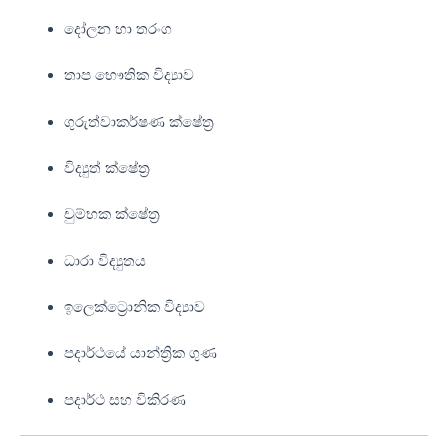
දෝලන හා තරංග
තාප භෞතික විද්‍යාව
ගුරුත්වාකර්ෂණ ක්ෂේත්‍ර
විද්‍යුත් ක්ෂේත්‍ර
චුම්භක ක්ෂේත්‍ර
ධාරා විද්‍යුතය
ඉලෙක්ට්‍රොනික විද්‍යාව
පදාර්ථයේ යාන්ත්‍රික ගුණ
පදාර්ථ සහ විකිරණ