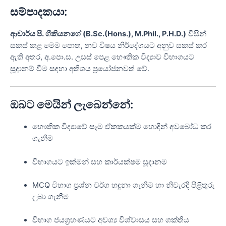
සම්පාදකයා:
ආචාර්ය පී. ගීකියනගේ (B.Sc.(Hons.), M.Phil., P.H.D.)
විසින්
සකස් කළ මෙම පොත, නව විෂය නිර්දේශයට අනුව සකස් කර
ඇති අතර, අ.පො.ස. උසස් පෙළ භෞතික විද්‍යාව විභාගයට
සූදානම් වීම සඳහා අතිශය ප්‍රයෝජනවත් වේ.
ඔබට මෙයින් ලැබෙන්නේ:
භෞතික විද්‍යාවේ සෑම ඒකකයක්ම හොඳින් අවබෝධ කර
ගැනීම
විභාගයට ඉක්මන් සහ කාර්යක්ෂම සූදානම
MCQ විභාග ප්‍රශ්න වර්ග හඳුනා ගැනීම හා නිවැරදි පිළිතුරු
ලබා ගැනීම
විභාග ජයග්‍රහණයට අවශ්‍ය විශ්වාසය සහ ශක්තිය