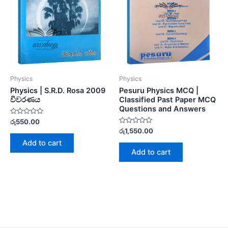
Physics
Physics
Physics | S.R.D. Rosa 2009
Pesuru Physics MCQ |
විවරණය
Classified Past Paper MCQ
Questions and Answers
Rated
රු
550.00
0
Rated
රු
1,550.00
out
0
of
Add to cart
out
5
of
Add to cart
5