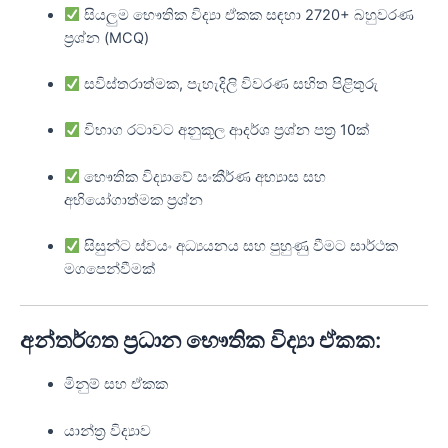
සියලුම භෞතික විද්‍යා ඒකක සඳහා 2720+ බහුවරණ
ප්‍රශ්න (MCQ)
සවිස්තරාත්මක, පැහැදිලි විවරණ සහිත පිළිතුරු
විභාග රටාවට අනුකූල ආදර්ශ ප්‍රශ්න පත්‍ර 10ක්
භෞතික විද්‍යාවේ සංකීර්ණ අභ්‍යාස සහ
අභියෝගාත්මක ප්‍රශ්න
සිසුන්ට ස්වයං අධ්‍යයනය සහ පුහුණු වීමට සාර්ථක
මගපෙන්වීමක්
අන්තර්ගත ප්‍රධාන භෞතික විද්‍යා ඒකක:
මිනුම් සහ ඒකක
යාන්ත්‍ර විද්‍යාව