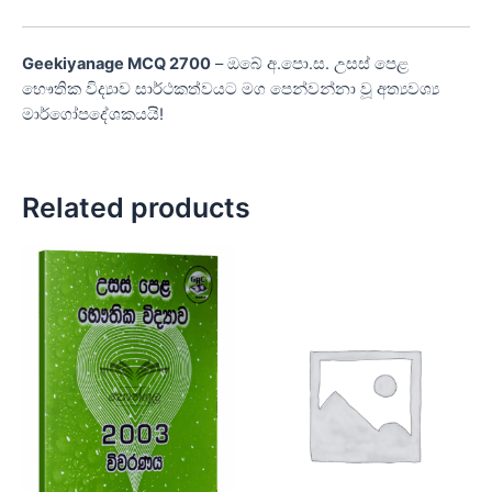
Geekiyanage MCQ 2700
– ඔබේ අ.පො.ස. උසස් පෙළ
භෞතික විද්‍යාව සාර්ථකත්වයට මග පෙන්වන්නා වූ අත්‍යවශ්‍ය
මාර්ගෝපදේශකයයි!
Related products