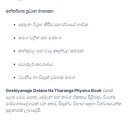
අන්තර්ගත ප්‍රධාන මාතෘකා:
දෝලන විග්‍රහ කිරීම සහ ඒවායේ භාවිත
තරංග චලිත සහ ගුණාංග
තන්තුවල සහ වායු කඳන්වල කම්පන
ඩොප්ලර් ආවරණය
ධ්වනිය හා විද්‍යුත් චුම්බක තරංග
Geekiyanage Dolana Ha Tharanga Physics Book
එකක්
ලෙස මෙම පොත, දෝලන සහ තරංග ඒකකය පිළිබඳව විශේෂ
මාර්ගෝපදේශයක් වන අතර, සිසුන්ට විභාග සඳහා විශ්වාසවන්ත
සූදානමක් ලබාදෙයි.