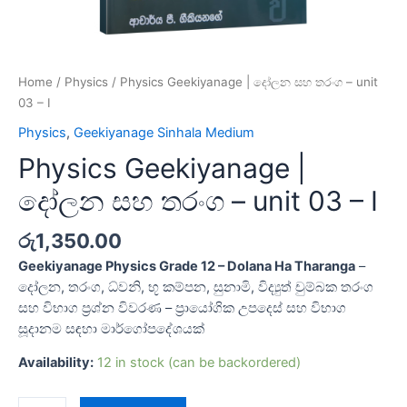
Home
/
Physics
/ Physics Geekiyanage | දෝලන සහ තරංග – unit
03 – I
Physics
,
Geekiyanage Sinhala Medium
Physics Geekiyanage |
දෝලන සහ තරංග – unit 03 – I
රු
1,350.00
Geekiyanage Physics Grade 12 – Dolana Ha Tharanga
–
දෝලන, තරංග, ධ්වනි, භූ කම්පන, සුනාමි, විද්‍යුත් චුම්බක තරංග
සහ විභාග ප්‍රශ්න විවරණ – ප්‍රායෝගික උපදෙස් සහ විභාග
සූදානම සඳහා මාර්ගෝපදේශයක්
Availability:
12 in stock (can be backordered)