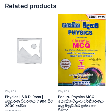
Related products
Physics
Physics
Physics | S.R.D. Rosa |
Pesuru Physics MCQ |
බහුවරණ විවරණය (1994 සිට
භෞතික විද්‍යාව වර්ගීකරණය
2000 දක්වා)
කළ බහුවරණ ප්‍රශ්න සහ
පිළිතුරු