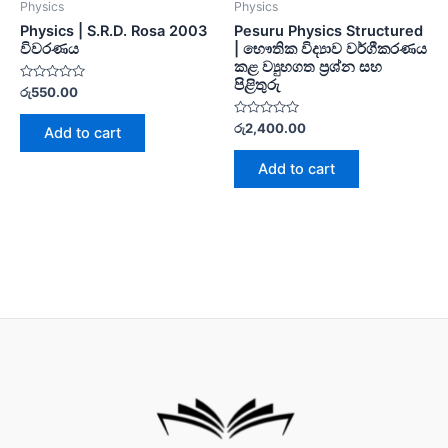
Physics
Physics
Physics | S.R.D. Rosa 2003
Pesuru Physics Structured
විවරණය
| භෞතික විද්‍යාව වර්ගීකරණය
කළ ව්‍යුහගත ප්‍රශ්න සහ
පිළිතුරු
Rated
රු
550.00
0
out
of
Rated
රු
2,400.00
Add to cart
5
0
out
of
Add to cart
5