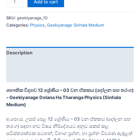
Add to cart
SKU:
geekiyanage_10
Categories:
Physics
,
Geekiyanage Sinhala Medium
Description
Additional information
Reviews (0)
භෞතික විද්‍යාව 12 ශ්‍රේණිය – 03 වන ඒකකය (දෝලන සහ තරංග)
– Geekiyanage Dolana Ha Tharanga Physics (Sinhala
Medium)
අ.පො.ස. උසස් පෙළ 12 ශ්‍රේණිය – 03 වන ඒකකය (දෝලන සහ
තරංග) සඳහා නව විෂය නිර්දේශයට අනුව සකස් කළ
සවිස්තරාත්මක සටහන්, විභාග ප්‍රශ්න, හා ප්‍රශ්න විවරණ ඇතුළත්