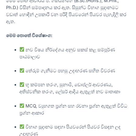
මෙම පොත ආචාර්ය පී. ගීකියනගේ (B.Sc.(Hons.), M.Phil.,
Ph.D.) විසින් සම්පාදනය කර ඇත. සිසුන්ට විභාග සූදානමට
වඩාත් හොඳින් උපකාරී වන පරිදි පියවරෙන් පියවර පැහැදිලි කර
ඇත.
මෙම පොතේ විශේෂාංග:
නව විෂය නිර්දේශය අනුව සකස් කළ සම්පූර්ණ
පාඨමාලාව
තේරුම් ගැනීමට පහසු උදාහරණ සහිත විවරණ
භූ කම්පන තරංග, සුනාමි, ඩොප්ලර් ආවරණය,
අතිස්වනික තරංග, ලේසර් ආදිය ඇතුළත් නව මාතෘකා
MCQ, ව්‍යුහගත ප්‍රශ්න සහ රචනා ප්‍රශ්න ඇතුළත් විවිධ
ප්‍රශ්න ආකාර
විභාග සූදානම සඳහා පියවරෙන් පියවර විසඳන ලද
උදාහරණ