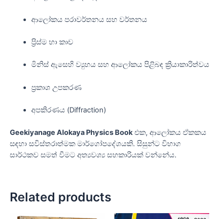
ආලෝකය පරාවර්තනය සහ වර්තනය
ප්‍රිස්ම හා කාච
මිනිස් ඇසෙහි ව්‍යුහය සහ ආලෝකය පිළිබඳ ක්‍රියාකාරිත්වය
ප්‍රකාශ උපකරණ
අපකිරණය (Diffraction)
Geekiyanage Alokaya Physics Book
එක, ආලෝකය ඒකකය
සඳහා සවිස්තරාත්මක මාර්ගෝපදේශයකි. සිසුන්ට විභාග
සාර්ථකව සමත් වීමට අත්‍යවශ්‍ය සහකාරියක් වන්නේය.
Related products