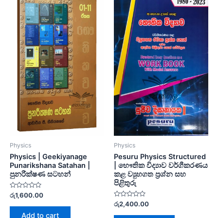
Physics
Physics
Physics | Geekiyanage
Pesuru Physics Structured
Punarikshana Satahan |
| භෞතික විද්‍යාව වර්ගීකරණය
පුනරීක්ෂණ සටහන්
කළ ව්‍යුහගත ප්‍රශ්න සහ
පිළිතුරු
Rated
රු
1,600.00
0
Rated
රු
2,400.00
out
0
of
Add to cart
out
5