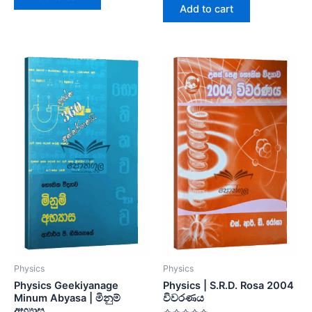
of
Add to cart
5
Physics
Physics
Physics Geekiyanage
Physics | S.R.D. Rosa 2004
Minum Abyasa | මිනුම්
විවරණය
අභ්‍යාස