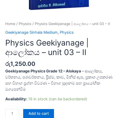
Home
/
Physics
/ Physics Geekiyanage | ආලෝකය – unit 03 – II
Geekiyanage Sinhala Medium
,
Physics
Physics Geekiyanage |
ආලෝකය – unit 03 – II
රු
1,250.00
Geekiyanage Physics Grade 12 – Alokaya
– ආලෝකය,
වර්තනය, පරාවර්තනය, ප්‍රිස්ම, කාච, මිනිස් ඇස, ප්‍රකාශ උපකරණ
සහ විභාග ප්‍රශ්න විවරණ – විභාග සූදානම සහ ප්‍රායෝගික
මගපෙන්වීම
Availability:
16 in stock (can be backordered)
Add to cart