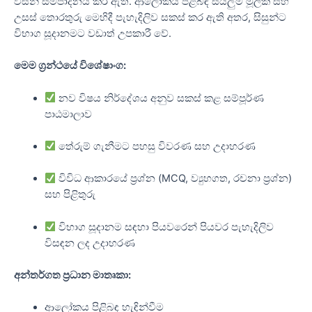
විසින් සම්පාදනය කර ඇත. ආලෝකය පිළිබඳ සියලුම මූලික සහ
උසස් තොරතුරු මෙහිදී පැහැදිලිව සකස් කර ඇති අතර, සිසුන්ට
විභාග සූදානමට වඩාත් උපකාරී වේ.
මෙම ග්‍රන්ථයේ විශේෂාංග:
නව විෂය නිර්දේශය අනුව සකස් කළ සම්පූර්ණ
පාඨමාලාව
තේරුම් ගැනීමට පහසු විවරණ සහ උදාහරණ
විවිධ ආකාරයේ ප්‍රශ්න (MCQ, ව්‍යුහගත, රචනා ප්‍රශ්න)
සහ පිළිතුරු
විභාග සූදානම සඳහා පියවරෙන් පියවර පැහැදිලිව
විසඳන ලද උදාහරණ
අන්තර්ගත ප්‍රධාන මාතෘකා:
ආලෝකය පිළිබඳ හැඳින්වීම