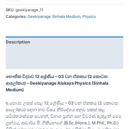
SKU:
geekiyanage_11
Categories:
Geekiyanage Sinhala Medium
,
Physics
Description
Additional information
Reviews (0)
භෞතික විද්‍යාව 12 ශ්‍රේණිය – 03 වන ඒකකය (2 කොටස:
ආලෝකය) – Geekiyanage Alokaya Physics (Sinhala
Medium)
අ.පො.ස. උසස් පෙළ 12 ශ්‍රේණිය – 03 වන ඒකකය (2 කොටස:
ආලෝකය) සඳහා නව විෂය නිර්දේශය අනුව සකස් කළ
සවිස්තරාත්මක සටහන්, විභාග ප්‍රශ්න සහ විවරණ ඇතුළත් මෙම
ග්‍රන්ථය, ආචාර්ය පී. ගීකියනගේ (B.Sc.(Hons.), M.Phil., Ph.D.)