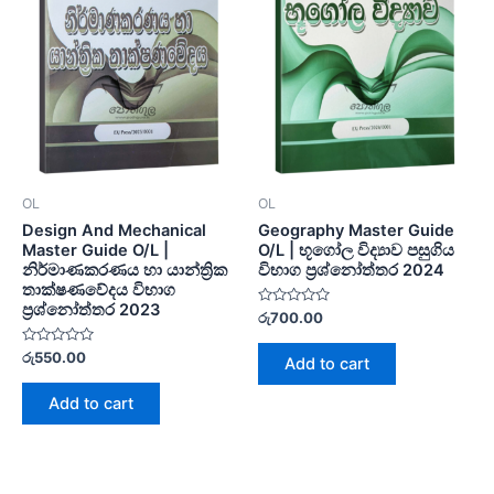
OL
OL
Design And Mechanical
Geography Master Guide
Master Guide O/L |
O/L | භූගෝල විද්‍යාව පසුගිය
නිර්මාණකරණය හා යාන්ත්‍රික
විභාග ප්‍රශ්නෝත්තර 2024
තාක්ෂණවේදය විභාග
ප්‍රශ්නෝත්තර 2023
Rated
රු
700.00
0
out
Rated
of
රු
550.00
Add to cart
0
5
out
of
Add to cart
5