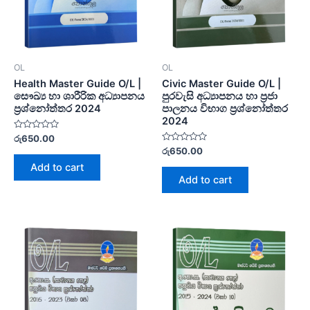
OL
OL
Health Master Guide O/L |
Civic Master Guide O/L |
සෞඛ්‍ය හා ශාරීරික අධ්‍යාපනය
පුරවැසි අධ්‍යාපනය හා ප්‍රජා
ප්‍රශ්නෝත්තර 2024
පාලනය විභාග ප්‍රශ්නෝත්තර
2024
Rated
රු
650.00
0
Rated
රු
650.00
out
0
of
Add to cart
out
5
of
Add to cart
5