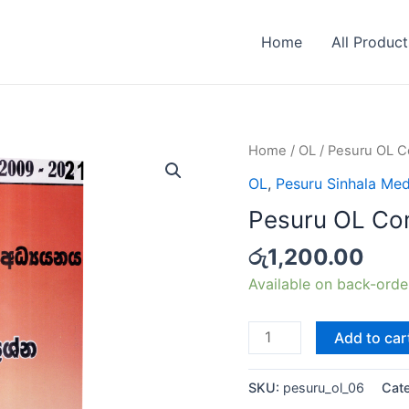
Home
All Product
Home
/
OL
/ Pesuru OL C
OL
,
Pesuru Sinhala Me
Pesuru OL Co
රු
1,200.00
Available on back-orde
Add to car
SKU:
pesuru_ol_06
Cat