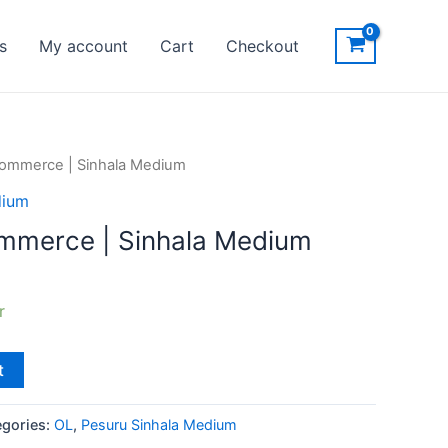
s
My account
Cart
Checkout
ommerce | Sinhala Medium
dium
mmerce | Sinhala Medium
r
t
egories:
OL
,
Pesuru Sinhala Medium