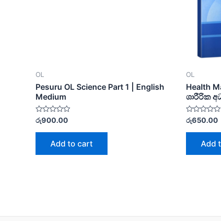
OL
OL
Pesuru OL Science Part 1 | English
Health Ma
Medium
ශාරීරික අ
Rated
Rated
රු
900.00
රු
650.00
0
0
out
out
of
of
Add to cart
Add t
5
5