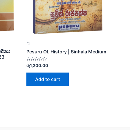
OL
ංගීතය
Pesuru OL History | Sinhala Medium
23
Rated
රු
1,200.00
0
out
of
Add to cart
5