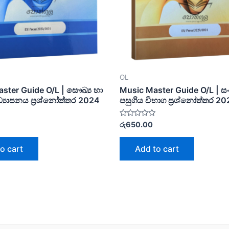
OL
ster Guide O/L | සෞඛ්‍ය හා
Music Master Guide O/L | ස
ධ්‍යාපනය ප්‍රශ්නෝත්තර 2024
පසුගිය විභාග ප්‍රශ්නෝත්තර 20
Rated
රු
650.00
0
out
of
o cart
Add to cart
5