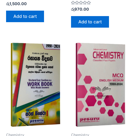
Rated
රු
1,500.00
0
Rated
රු
970.00
out
0
of
Add to cart
out
5
of
Add to cart
5
Chemistry
Chemistry