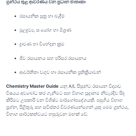
ග්‍රන්ථය තුළ ආවරණය වන ප්‍රධාන මාතෘකා
රසායනික සූත්‍ර හා බැඳීම්
මූලද්‍රව්‍ය, සංයෝග හා මිශ්‍රණ
ද්‍රාවණ හා විභේදන ක්‍රම
ජීව රසායනය සහ පරිසර රසායනය
ආවර්තිතා වගුව හා රසායනික ප්‍රතික්‍රියාවන්
Chemistry Master Guide
යනු A/L සිසුන්ට රසායන විද්‍යාව
විෂයය අවබෝධ කර ගැනීමට සහ විභාග සූදානම නිවැරදිව සිදු
කිරීමට උපකාරී වන විශිෂ්ට මාර්ගෝපදේශයකි. පසුගිය විභාග
ප්‍රශ්න, පිළිතුරු සහ සවිස්තර විවරණයන්ගෙන් යුතු මෙම ග්‍රන්ථය,
විභාග සාර්ථකත්වයට හසුරුවන මඟක් වේ.