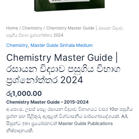
Home
/
Chemistry
/ Chemistry Master Guide | රසායන විද්‍යාව
පසුගිය විභාග ප්‍රශ්නෝත්තර 2024
Chemistry
,
Master Guide Sinhala Medium
Chemistry Master Guide |
රසායන විද්‍යාව පසුගිය විභාග
ප්‍රශ්නෝත්තර 2024
රු
1,000.00
Chemistry Master Guide – 2015–2024
අ.පො.ස. උසස් පෙළ රසායන විද්‍යාව විභාගයට වසර 10ක පසුගිය
ප්‍රශ්න සහ පිළිතුරු ඇතුළත් විශ්වාසනීය මාර්ගෝපදේශයක්. A/L
සිසුන්ට ඉතා ප්‍රයෝජනවත් Master Guide Publications
නිෂ්පාදනයකි.