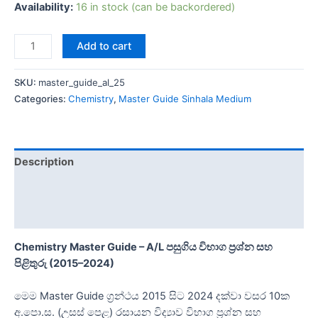
Availability:
16 in stock (can be backordered)
Add to cart
SKU:
master_guide_al_25
Categories:
Chemistry
,
Master Guide Sinhala Medium
Description
Additional information
Reviews (0)
Chemistry Master Guide – A/L පසුගිය විභාග ප්‍රශ්න සහ
පිළිතුරු (2015–2024)
මෙම Master Guide ග්‍රන්ථය 2015 සිට 2024 දක්වා වසර 10ක
අ.පො.ස. (උසස් පෙළ) රසායන විද්‍යාව විභාග ප්‍රශ්න සහ