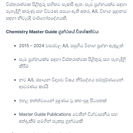
විස්තරාත්මක පිළිතුරු සහිතව සැකසී ඇත. සෑම ප්‍රශ්නයක්ම සඳහා
පැහැදිලි කරුණු සහ විවරණ සපයා ඇති අතර, A/L විභාග සූදානම
සඳහා නිවැරදි මාර්ගෝපදේශයකි.
Chemistry Master Guide ග්‍රන්ථයේ විශේෂත්වය
2015 – 2024 වසරවල A/L පසුගිය විභාග ප්‍රශ්න ඇතුළත්
සෑම ප්‍රශ්නයක්ම සඳහා විස්තරාත්මක පිළිතුරු සහ පැහැදිලි
කිරීම්
නව A/L රසායන විද්‍යාව විෂය නිර්දේශය සම්පූර්ණයෙන්
ආවරණය කරයි
ඉහළ තත්ත්වයෙන් මුද්‍රණය වූ කළු-සුදු පිටපතක්
Master Guide Publications වෙතින් විශ්වාසනීය සහ
අත්දැකීම් සමගින් සැකසූ ග්‍රන්ථයකි