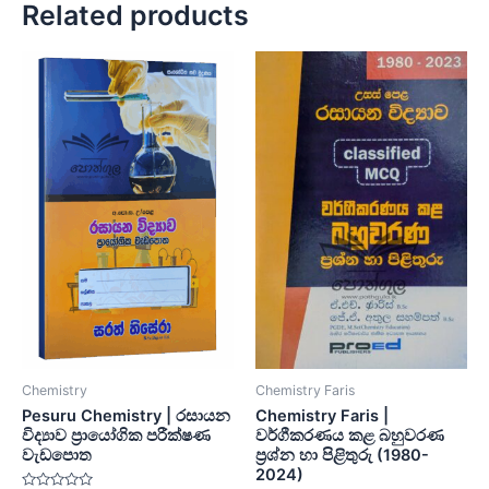
Related products
Chemistry
Chemistry Faris
Pesuru Chemistry | රසායන
Chemistry Faris |
විද්‍යාව ප්‍රායෝගික පරීක්ෂණ
වර්ගීකරණය කළ බහුවරණ
වැඩපොත
ප්‍රශ්න හා පිළිතුරු (1980-
2024)