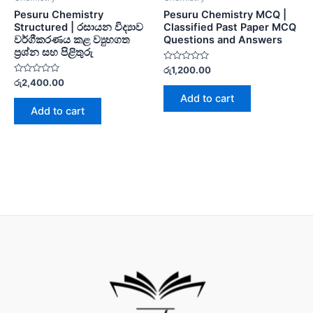
Pesuru Chemistry
Pesuru Chemistry MCQ |
Structured | රසායන විද්‍යාව
Classified Past Paper MCQ
වර්ගීකරණය කළ ව්‍යුහගත
Questions and Answers
ප්‍රශ්න සහ පිළිතුරු
Rated
රු
1,200.00
0
Rated
රු
2,400.00
out
0
of
Add to cart
out
5
of
Add to cart
5