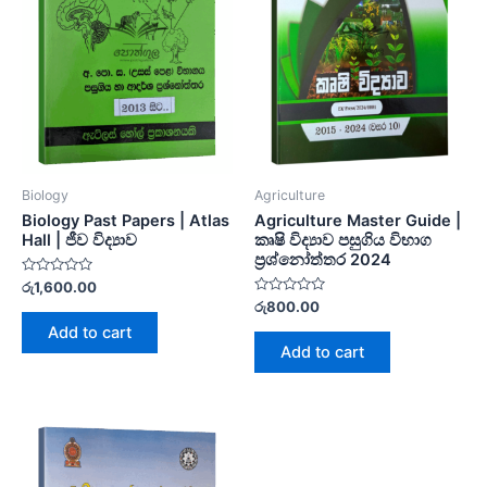
Biology
Agriculture
Biology Past Papers | Atlas
Agriculture Master Guide |
Hall | ජීව විද්‍යාව
කෘෂි විද්‍යාව පසුගිය විභාග
ප්‍රශ්නෝත්තර 2024
Rated
රු
1,600.00
0
Rated
රු
800.00
out
0
of
Add to cart
out
5
of
Add to cart
5