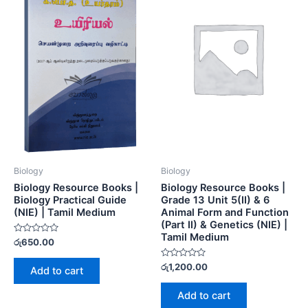
Biology
Biology
Biology Resource Books |
Biology Resource Books |
Biology Practical Guide
Grade 13 Unit 5(II) & 6
(NIE) | Tamil Medium
Animal Form and Function
(Part II) & Genetics (NIE) |
Tamil Medium
Rated
රු
650.00
0
out
of
Rated
රු
1,200.00
Add to cart
5
0
out
of
Add to cart
5