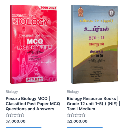
Biology
Biology
Pesuru Biology MCQ |
Biology Resource Books |
Classified Past Paper MCQ
Grade 12 unit 1-5(I) (NIE) |
Questions and Answers
Tamil Medium
Rated
Rated
රු
1,000.00
රු
2,000.00
0
0
out
out