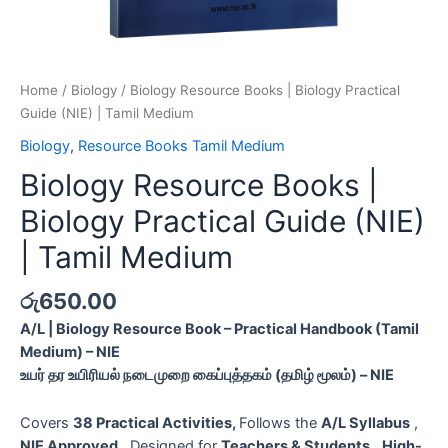
Home
/
Biology
/ Biology Resource Books | Biology Practical
Guide (NIE) | Tamil Medium
Biology
,
Resource Books Tamil Medium
Biology Resource Books |
Biology Practical Guide (NIE)
| Tamil Medium
රු
650.00
A/L | Biology Resource Book – Practical Handbook (Tamil
Medium) – NIE
உயர் தர உயிரியல் நடைமுறை கைப்புத்தகம் (தமிழ் மூலம்) – NIE
Covers
38 Practical Activities,
Follows the
A/L Syllabus
,
NIE Approved
, Designed for
Teachers & Students
,
High-