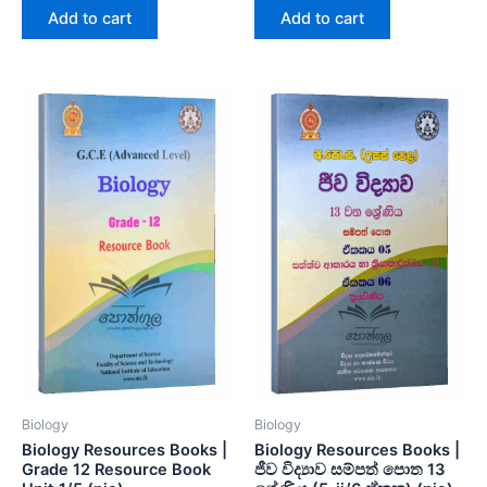
of
of
Add to cart
Add to cart
5
5
Biology
Biology
Biology Resources Books |
Biology Resources Books |
Grade 12 Resource Book
ජීව විද්‍යාව සම්පත් පොත 13