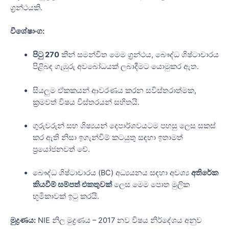
ග්‍රන්ථයකි.
විශේෂාංග:
පිටු 270
කින් සමන්විත මෙම ග්‍රන්ථය, බෞද්ධ ශිෂ්ටාචාරය
පිළිබඳ ගැඹුරු අවබෝධයක් ලබාදීමට යොමුකර ඇත.
සියලුම ඒකකයන් ආවරණය කරන සවිස්තරාත්මක,
ක්‍රමවත් විෂය විස්තරයන් සහිතයි.
ගුරුවරුන් සහ ශිෂ්‍යයන් දෙපාර්ශවයටම පහසු ලෙස සකස්
කර ඇති නිසා ඉගැන්වීම් කටයුතු සඳහා ඉතාමත්
ප්‍රයෝජනවත් වේ.
බෞද්ධ ශිෂ්ටාචාරය (BC) අධ්‍යයනය සඳහා අවශ්‍ය
අතිරේක
කියවීම් සම්පත් එකතුවක්
ලෙස මෙම පොත මුලික
භූමිකාවක් ඉටු කරයි.
මුද්‍රණය:
NIE නිල මුද්‍රණය – 2017 නව විෂය නිර්දේශය අනුව