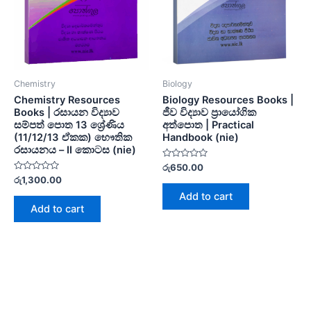
Chemistry
Biology
Chemistry Resources
Biology Resources Books |
Books | රසායන විද්‍යාව
ජීව විද්‍යාව ප්‍රායෝගික
සම්පත් පොත 13 ශ්‍රේණිය
අත්පොත | Practical
(11/12/13 ඒකක) භෞතික
Handbook (nie)
රසායනය – II කොටස (nie)
Rated
රු
650.00
0
Rated
රු
1,300.00
out
0
of
Add to cart
out
5
of
Add to cart
5