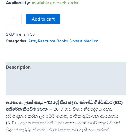
Availability:
Available on back-order
Add to cart
SKU:
nie_sm_30
Categories:
Arts
,
Resource Books Sinhala Medium
Description
Additional information
Reviews (0)
අ.පො.ස. උසස් පෙළ – 12 ශ්‍රේණිය සඳහා බෞද්ධ ශිෂ්ටාචාර (BC)
අතිරේක කියවීම් පොත
– 2017 නව විෂය නිර්දේශය අනුව
සම්පාදනය කරන ලද මෙම පොත, ජාතික අධ්‍යාපන ආයතනය
(NIE) – ආගම සහ සාරධර්ම අධ්‍යාපන දෙපාර්තමේන්තුව විසින්
විද්වත් මඩුල්ලක් සමඟ එක්ව සකස් කර ඇති නිල සම්පත්