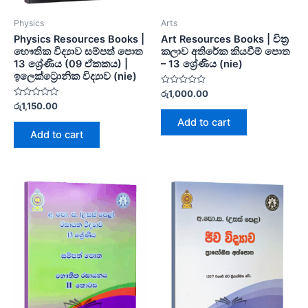
Physics
Arts
Physics Resources Books |
Art Resources Books | චිත්‍ර
භෞතික විද්‍යාව සම්පත් පොත
කලාව අතිරේක කියවීම් පොත
13 ශ්‍රේණිය (09 ඒකකය) |
– 13 ශ්‍රේණිය (nie)
ඉලෙක්ට්‍රොනික විද්‍යාව (nie)
Rated
රු
1,000.00
0
Rated
රු
1,150.00
out
0
of
Add to cart
out
5
of
Add to cart
5