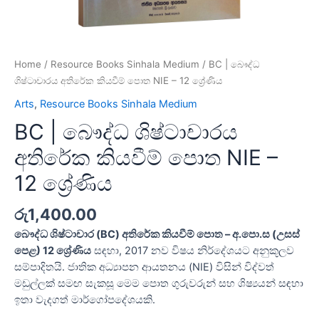
Home
/
Resource Books Sinhala Medium
/ BC | බෞද්ධ
ශිෂ්ටාචාරය අතිරේක කියවීම් පොත NIE – 12 ශ්‍රේණිය
Arts
,
Resource Books Sinhala Medium
BC | බෞද්ධ ශිෂ්ටාචාරය
අතිරේක කියවීම් පොත NIE –
12 ශ්‍රේණිය
රු
1,400.00
බෞද්ධ ශිෂ්ටාචාර (BC) අතිරේක කියවීම් පොත – අ.පො.ස (උසස්
පෙළ) 12 ශ්‍රේණිය
සඳහා, 2017 නව විෂය නිර්දේශයට අනුකූලව
සම්පාදිතයි. ජාතික අධ්‍යාපන ආයතනය (NIE) විසින් විද්වත්
මඩුල්ලක් සමඟ සැකසූ මෙම පොත ගුරුවරුන් සහ ශිෂ්‍යයන් සඳහා
ඉතා වැදගත් මාර්ගෝපදේශයකි.