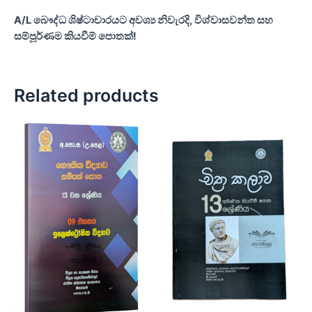
A/L බෞද්ධ ශිෂ්ටාචාරයට අවශ්‍ය නිවැරදි, විශ්වාසවන්ත සහ
සම්පූර්ණම කියවීම් පොතක්!
Related products