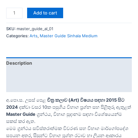
Add to cart
SKU:
master_guide_al_01
Categories:
Arts
,
Master Guide Sinhala Medium
Description
Additional information
Reviews (0)
අ.පො.ස. උසස් පෙළ
චිත්‍ර කලාව (Art) විෂයය සඳහා 2015 සිට
2024
දක්වා වසර 10ක පසුගිය විභාග ප්‍රශ්න සහ පිළිතුරු ඇතුළත්
Master Guide
ග්‍රන්ථය, විභාග සූදානම සඳහා විශේෂයෙන්ම
සකස් කර ඇත.
මෙම ග්‍රන්ථය සවිස්තරාත්මක විවරණ සහ විභාග මාර්ගෝපදේශ
සපයන අතර, සිසුන්ට විභාග ප්‍රශ්න රටාව හා ලියන ආකාරය