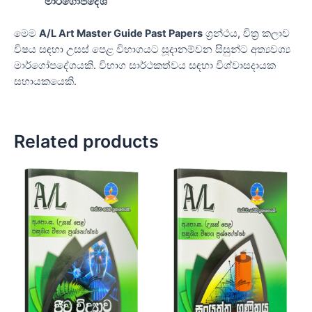
මාර්ගෝපදේශ
මෙම
A/L Art Master Guide Past Papers
ග්‍රන්ථය, චිත්‍ර කලාව
විෂය සඳහා උසස් පෙළ විභාගයට සූදානම්වන සිසුන්ට අත්‍යවශ්‍ය
මාර්ගෝපදේශයකි. විභාග සාර්ථකත්වය සඳහා විශ්වාසදායක
සහායකයෙකි.
Related products