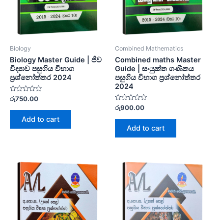
Biology
Combined Mathematics
Biology Master Guide | ජීව
Combined maths Master
විද්‍යාව පසුගිය විභාග
Guide | සංයුක්ත ගණිතය
ප්‍රශ්නෝත්තර 2024
පසුගිය විභාග ප්‍රශ්නෝත්තර
2024
Rated
රු
750.00
0
Rated
රු
900.00
out
0
of
Add to cart
out
5
of
Add to cart
5