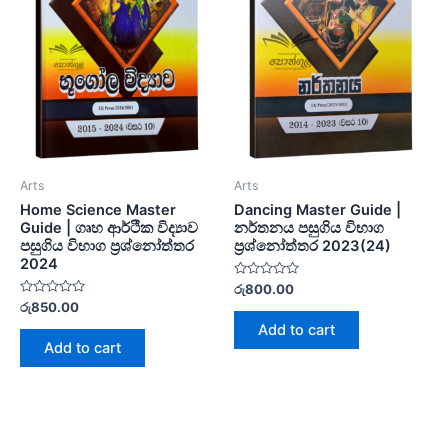
Arts
Arts
Home Science Master
Dancing Master Guide |
Guide | ගෘහ ආර්ථික විද්‍යාව
නර්තනය පසුගිය විභාග
පසුගිය විභාග ප්‍රශ්නෝත්තර
ප්‍රශ්නෝත්තර 2023(24)
2024
Rated
රු
800.00
0
Rated
රු
850.00
out
0
of
Add to cart
out
5
of
Add to cart
5