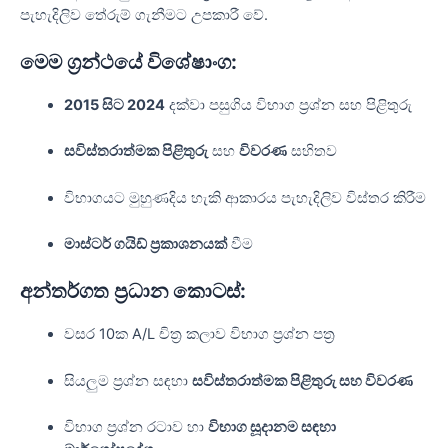
පැහැදිලිව තේරුම් ගැනීමට උපකාරී වේ.
මෙම ග්‍රන්ථයේ විශේෂාංග:
2015 සිට 2024
දක්වා පසුගිය විභාග ප්‍රශ්න සහ පිළිතුරු
සවිස්තරාත්මක පිළිතුරු
සහ
විවරණ
සහිතව
විභාගයට මුහුණදිය හැකි ආකාරය පැහැදිලිව විස්තර කිරීම
මාස්ටර් ගයිඩ් ප්‍රකාශනයක්
වීම
අන්තර්ගත ප්‍රධාන කොටස්:
වසර 10ක A/L චිත්‍ර කලාව විභාග ප්‍රශ්න පත්‍ර
සියලුම ප්‍රශ්න සඳහා
සවිස්තරාත්මක පිළිතුරු සහ විවරණ
විභාග ප්‍රශ්න රටාව හා
විභාග සූදානම සඳහා