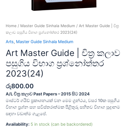
Home
/
Master Guide Sinhala Medium
/ Art Master Guide | චිත්‍ර
කලාව පසුගිය විභාග ප්‍රශ්නෝත්තර 2023(24)
Arts
,
Master Guide Sinhala Medium
Art Master Guide | චිත්‍ර කලාව
පසුගිය විභාග ප්‍රශ්නෝත්තර
2023(24)
රු
800.00
A/L චිත්‍ර කලාව Past Papers – 2015 සිට 2024
මාස්ටර් ගයිඩ් ප්‍රකාශනයක් වන මෙම ග්‍රන්ථය, වසර 10ක පසුගිය
විභාග ප්‍රශ්න සහ සවිස්තරාත්මක පිළිතුරු සහිතව විභාග සූදානම
සඳහා වඩාත්ම ගැළපේ.
Availability:
5 in stock (can be backordered)